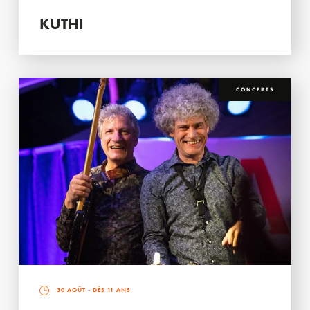
KUTHI
CONCERTS
30 AOÛT
- DÈS 11 ANS