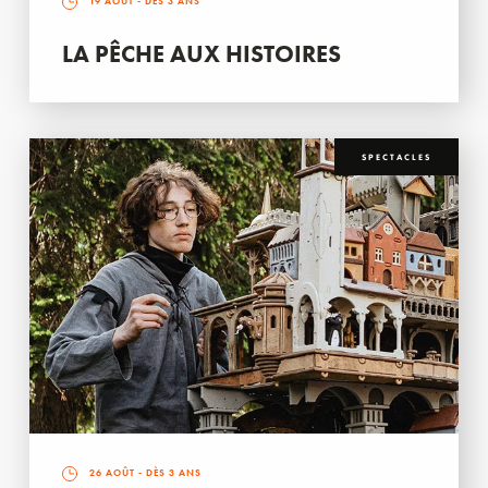
19 AOÛT
- DÈS 3 ANS
LA PÊCHE AUX HISTOIRES
SPECTACLES
26 AOÛT
- DÈS 3 ANS