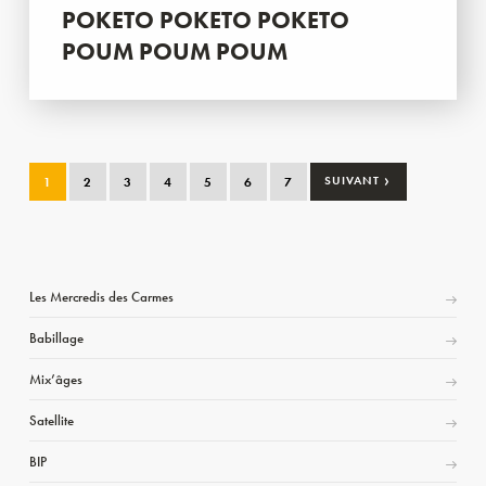
POKETO POKETO POKETO
POUM POUM POUM
›
1
2
3
4
5
6
7
SUIVANT
Les Mercredis des Carmes
Babillage
Mix’âges
Satellite
BIP