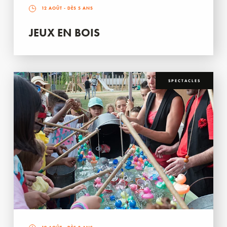
12 AOÛT
- DÈS 5 ANS
JEUX EN BOIS
SPECTACLES