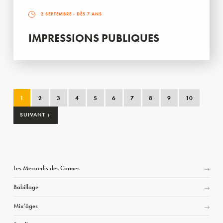
2 SEPTEMBRE
- DÈS 7 ANS
IMPRESSIONS PUBLIQUES
1
2
3
4
5
6
7
8
9
10
›
SUIVANT
Les Mercredis des Carmes
Babillage
Mix’âges