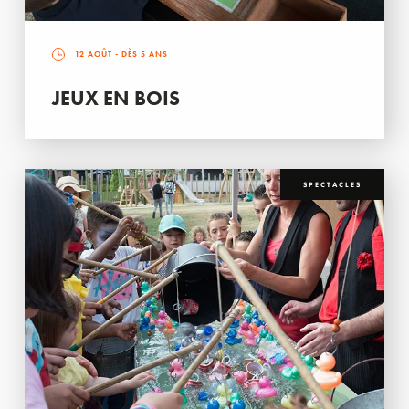
12 AOÛT
- DÈS 5 ANS
JEUX EN BOIS
SPECTACLES