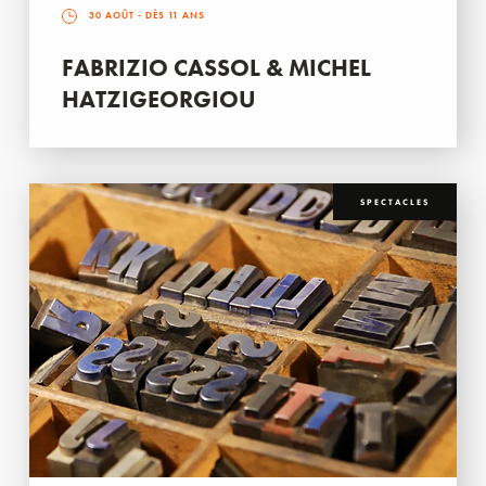
30 AOÛT
- DÈS 11 ANS
FABRIZIO CASSOL & MICHEL
HATZIGEORGIOU
SPECTACLES