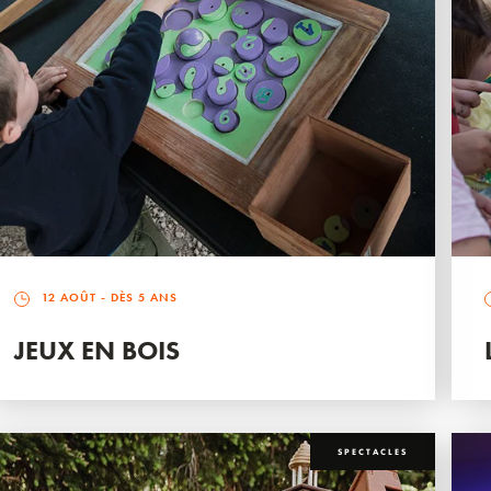
12 AOÛT
- DÈS 5 ANS
JEUX EN BOIS
SPECTACLES