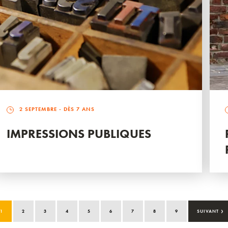
2 SEPTEMBRE
- DÈS 7 ANS
IMPRESSIONS PUBLIQUES
›
1
2
3
4
5
6
7
8
9
SUIVANT