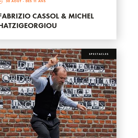
30 AOÛT
- DÈS 11 ANS
FABRIZIO CASSOL & MICHEL
HATZIGEORGIOU
SPECTACLES