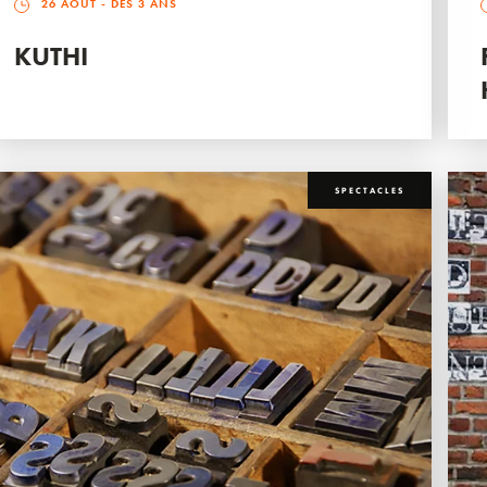
26 AOÛT
- DÈS 3 ANS
KUTHI
SPECTACLES