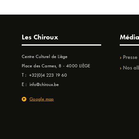
Les Chiroux
Média
Centre Culturel de Liège
Presse
Place des Carmes, 8 - 4000 LIÈGE
Nos al
T :
+32(0)4 223 19 60
E :
info@chiroux.be
Google map