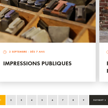
2 SEPTEMBRE
- DÈS 7 ANS
IMPRESSIONS PUBLIQUES
›
1
2
3
4
5
6
7
8
9
SUIVANT