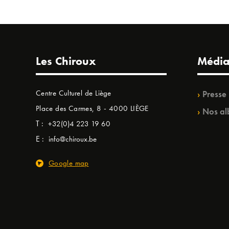
Les Chiroux
Média
Centre Culturel de Liège
Presse
Place des Carmes, 8 - 4000 LIÈGE
Nos al
T :
+32(0)4 223 19 60
E :
info@chiroux.be
Google map