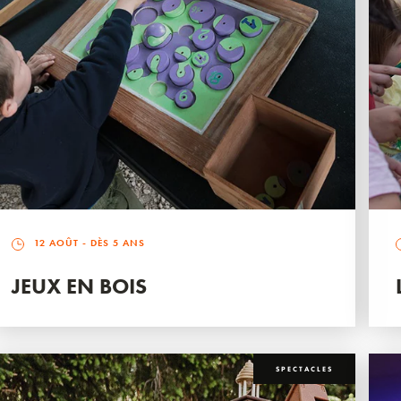
12 AOÛT
- DÈS 5 ANS
JEUX EN BOIS
SPECTACLES