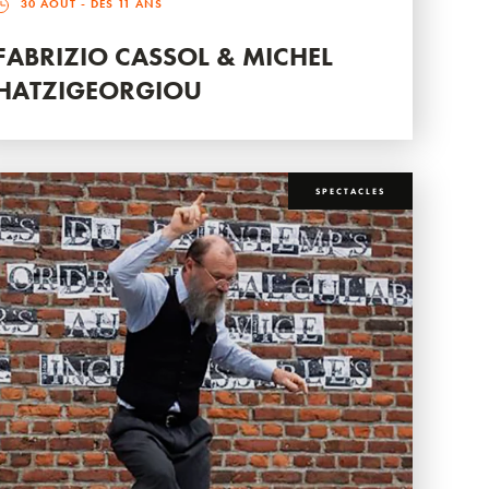
30 AOÛT
- DÈS 11 ANS
FABRIZIO CASSOL & MICHEL
HATZIGEORGIOU
SPECTACLES