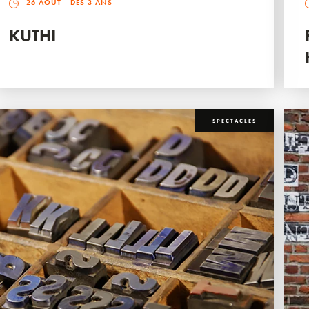
26 AOÛT
- DÈS 3 ANS
KUTHI
SPECTACLES