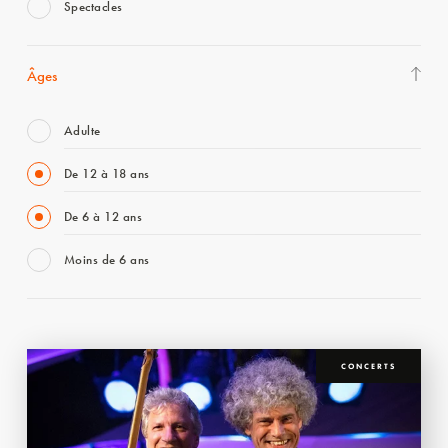
Spectacles
Âges
Adulte
De 12 à 18 ans
De 6 à 12 ans
Moins de 6 ans
CONCERTS