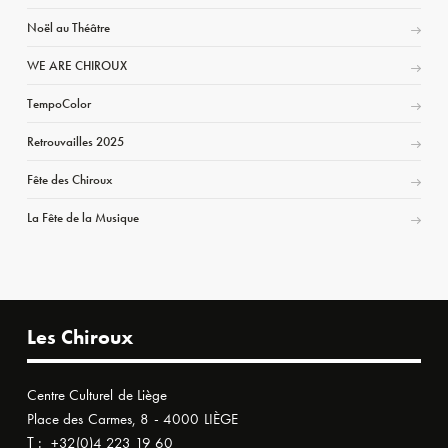
Noël au Théâtre
WE ARE CHIROUX
TempoColor
Retrouvailles 2025
Fête des Chiroux
La Fête de la Musique
Les Chiroux
Centre Culturel de Liège
Place des Carmes, 8 - 4000 LIÈGE
T :
+32(0)4 223 19 60