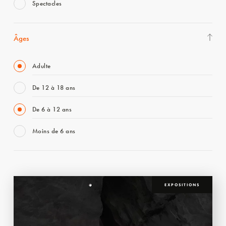
Spectacles
Âges
Adulte
De 12 à 18 ans
De 6 à 12 ans
Moins de 6 ans
EXPOSITIONS