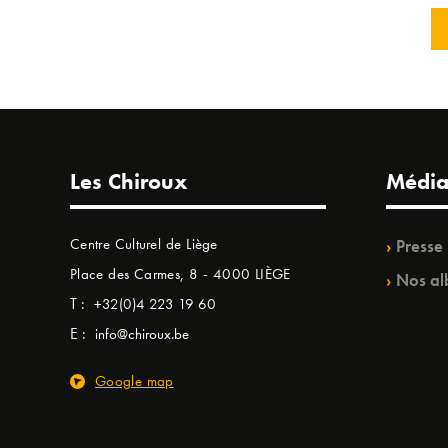
Les Chiroux
Média
Centre Culturel de Liège
Presse
Place des Carmes, 8 - 4000 LIÈGE
Nos al
T :
+32(0)4 223 19 60
E :
info@chiroux.be
Google map