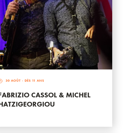
30 AOÛT
- DÈS 11 ANS
FABRIZIO CASSOL & MICHEL
HATZIGEORGIOU