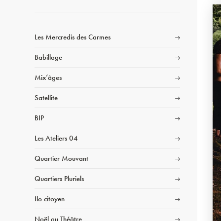
Les Mercredis des Carmes
Babillage
Mix’âges
Satellite
BIP
Les Ateliers 04
Quartier Mouvant
Quartiers Pluriels
Ilo citoyen
Noël au Théâtre