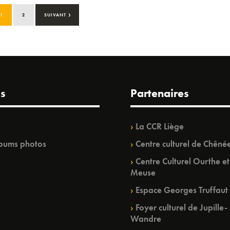
›
1
2
SUIVANT
s
Partenaires
La CCR Liège
bums photos
Centre culturel de Chêné
Centre Culturel Ourthe et
Meuse
Espace Georges Truffaut
Foyer culturel de Jupille-
Wandre