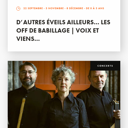
22 SEPTEMBRE
-
3 NOVEMBRE
-
8 DÉCEMBRE
- DE 0 À 3 ANS
D’AUTRES ÉVEILS AILLEURS… LES
OFF DE BABILLAGE | VOIX ET
VIENS…
CONCERTS