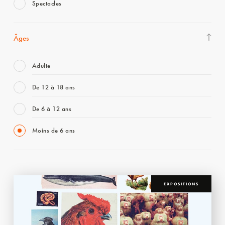
Spectacles
Âges
Adulte
De 12 à 18 ans
De 6 à 12 ans
Moins de 6 ans
EXPOSITIONS