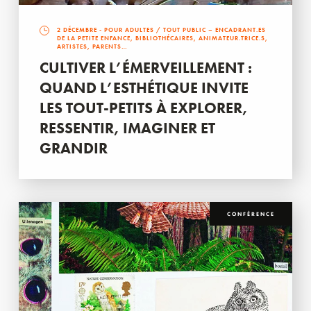
2 DÉCEMBRE
- POUR ADULTES / TOUT PUBLIC – ENCADRANT.ES
DE LA PETITE ENFANCE, BIBLIOTHÉCAIRES, ANIMATEUR.TRICE.S,
ARTISTES, PARENTS…
CULTIVER L’ÉMERVEILLEMENT :
QUAND L’ESTHÉTIQUE INVITE
LES TOUT-PETITS À EXPLORER,
RESSENTIR, IMAGINER ET
GRANDIR
CONFÉRENCE