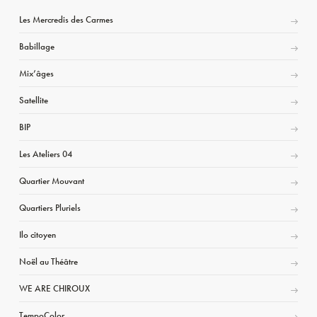
Les Mercredis des Carmes
Babillage
Mix’âges
Satellite
BIP
Les Ateliers 04
Quartier Mouvant
Quartiers Pluriels
Ilo citoyen
Noël au Théâtre
WE ARE CHIROUX
TempoColor