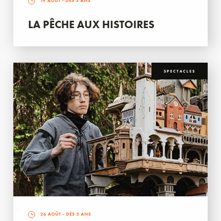
19 AOÛT
- DÈS 3 ANS
LA PÊCHE AUX HISTOIRES
SPECTACLES
26 AOÛT
- DÈS 3 ANS