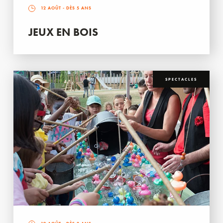
12 AOÛT
- DÈS 5 ANS
JEUX EN BOIS
SPECTACLES