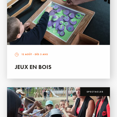
12 AOÛT
- DÈS 5 ANS
JEUX EN BOIS
SPECTACLES