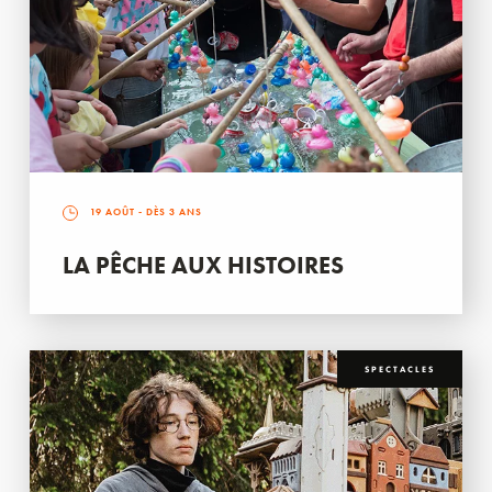
19 AOÛT
- DÈS 3 ANS
LA PÊCHE AUX HISTOIRES
SPECTACLES