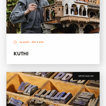
26 AOÛT
- DÈS 3 ANS
KUTHI
SPECTACLES