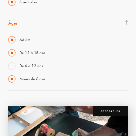
Spectacles
Âges
Adulte
De 12 à 18 ans
De 6 à 12 ans
Moins de 6 ans
SPECTACLES