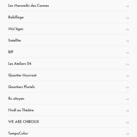
Les Mercredis des Carmes
Babillage
Mix’âges
Satellite
BIP
Les Ateliers 04
Quartier Mouvant
Quartiers Pluriels
Ilo citoyen
Noël au Théâtre
WE ARE CHIROUX
TempoColor