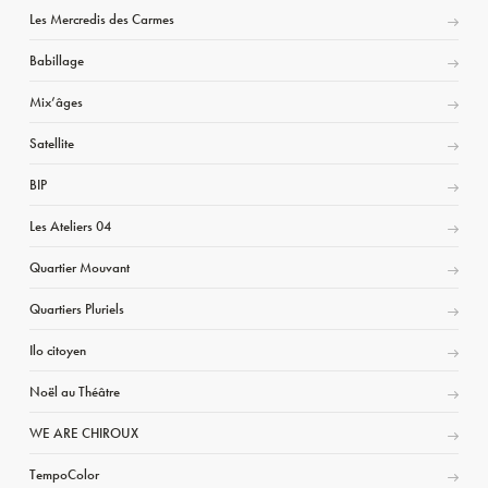
Les Mercredis des Carmes
Babillage
Mix’âges
Satellite
BIP
Les Ateliers 04
Quartier Mouvant
Quartiers Pluriels
Ilo citoyen
Noël au Théâtre
WE ARE CHIROUX
TempoColor