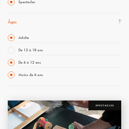
Spectacles
Âges
Adulte
De 12 à 18 ans
De 6 à 12 ans
Moins de 6 ans
SPECTACLES