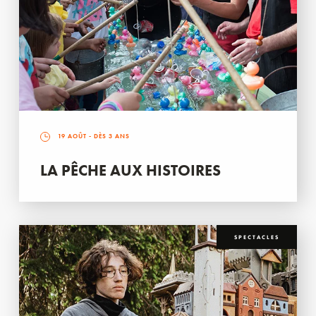
19 AOÛT
- DÈS 3 ANS
LA PÊCHE AUX HISTOIRES
SPECTACLES