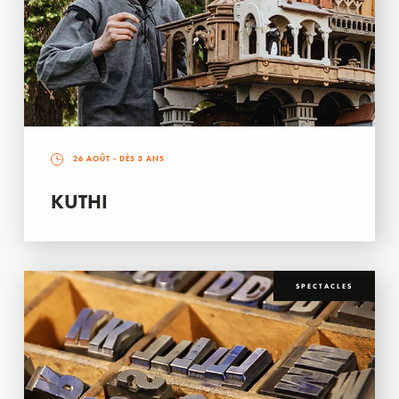
26 AOÛT
- DÈS 3 ANS
KUTHI
SPECTACLES