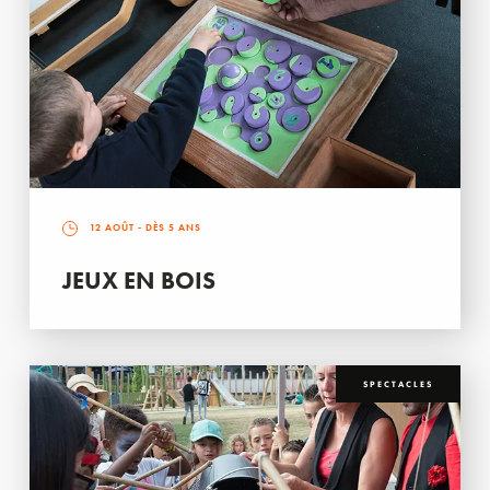
12 AOÛT
- DÈS 5 ANS
JEUX EN BOIS
SPECTACLES