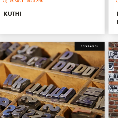
26 AOÛT
- DÈS 3 ANS
KUTHI
SPECTACLES