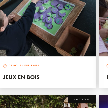
12 AOÛT
- DÈS 5 ANS
JEUX EN BOIS
SPECTACLES