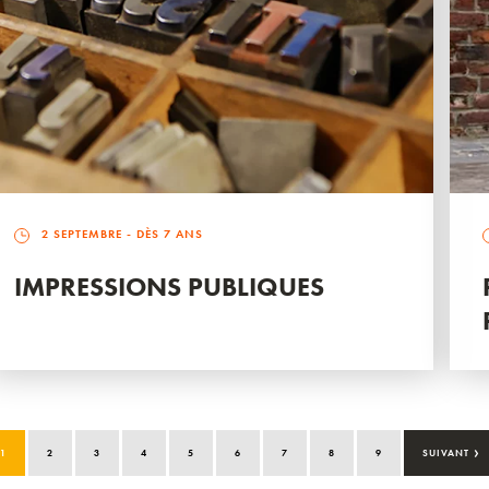
2 SEPTEMBRE
- DÈS 7 ANS
IMPRESSIONS PUBLIQUES
›
1
2
3
4
5
6
7
8
9
SUIVANT