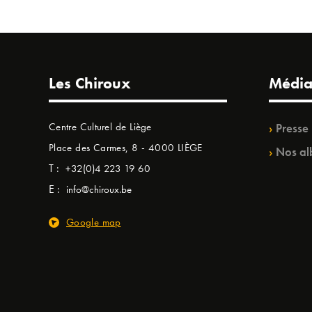
Les Chiroux
Média
Centre Culturel de Liège
Presse
Place des Carmes, 8 - 4000 LIÈGE
Nos al
T :
+32(0)4 223 19 60
E :
info@chiroux.be
Google map