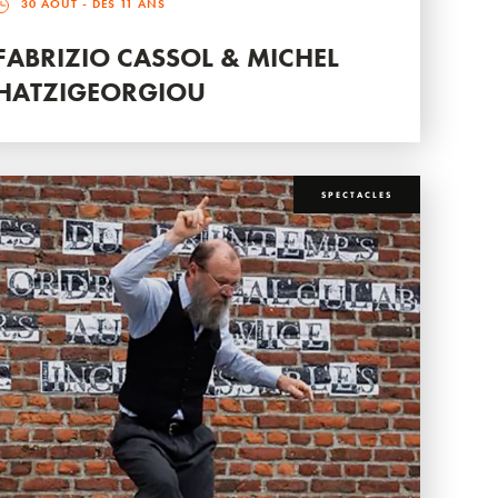
30 AOÛT
- DÈS 11 ANS
FABRIZIO CASSOL & MICHEL
HATZIGEORGIOU
SPECTACLES