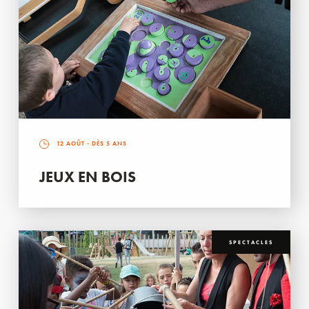
12 AOÛT
- DÈS 5 ANS
JEUX EN BOIS
SPECTACLES