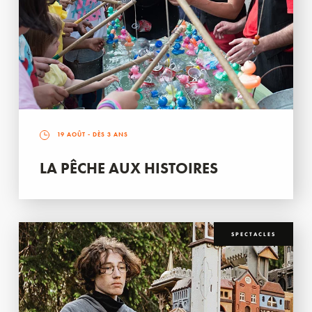
19 AOÛT
- DÈS 3 ANS
LA PÊCHE AUX HISTOIRES
SPECTACLES