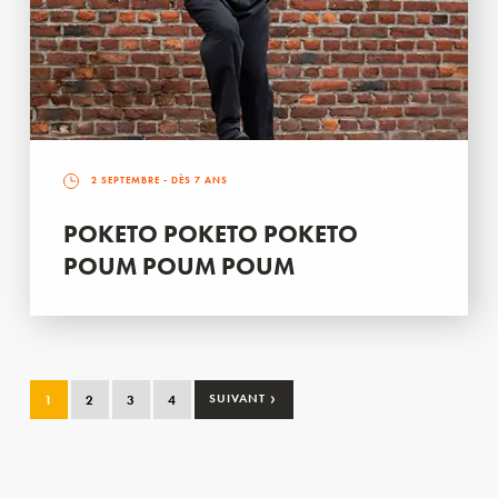
2 SEPTEMBRE
- DÈS 7 ANS
POKETO POKETO POKETO
POUM POUM POUM
›
1
2
3
4
SUIVANT