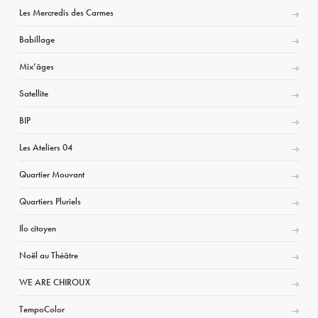
Les Mercredis des Carmes
Babillage
Mix’âges
Satellite
BIP
Les Ateliers 04
Quartier Mouvant
Quartiers Pluriels
Ilo citoyen
Noël au Théâtre
WE ARE CHIROUX
TempoColor