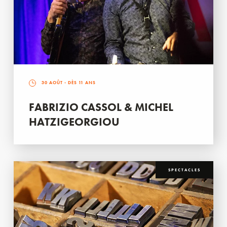
30 AOÛT
- DÈS 11 ANS
FABRIZIO CASSOL & MICHEL
HATZIGEORGIOU
SPECTACLES