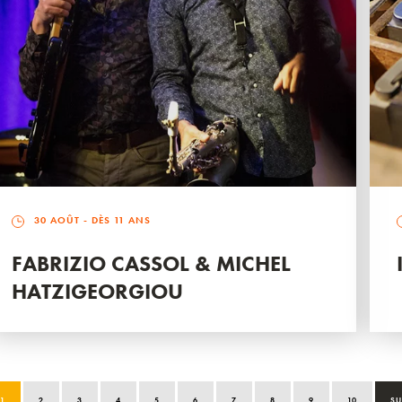
30 AOÛT
- DÈS 11 ANS
FABRIZIO CASSOL & MICHEL
HATZIGEORGIOU
1
2
3
4
5
6
7
8
9
10
SU