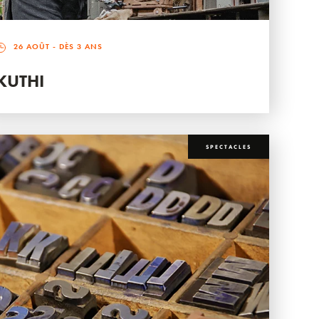
26 AOÛT
- DÈS 3 ANS
KUTHI
SPECTACLES