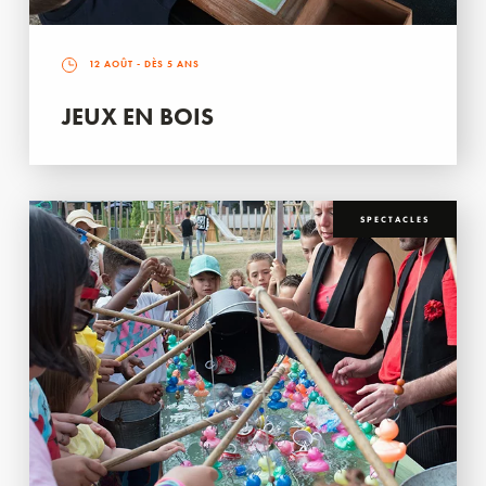
12 AOÛT
- DÈS 5 ANS
JEUX EN BOIS
SPECTACLES