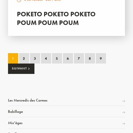
POKETO POKETO POKETO
POUM POUM POUM
1
2
3
4
5
6
7
8
9
›
SUIVANT
Les Mercredis des Carmes
Babillage
Mix’âges