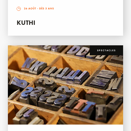
26 AOÛT
- DÈS 3 ANS
KUTHI
SPECTACLES