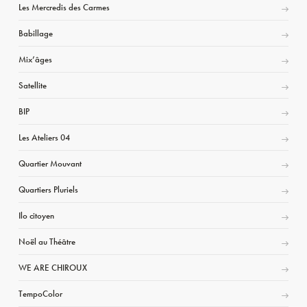
Les Mercredis des Carmes
Babillage
Mix’âges
Satellite
BIP
Les Ateliers 04
Quartier Mouvant
Quartiers Pluriels
Ilo citoyen
Noël au Théâtre
WE ARE CHIROUX
TempoColor