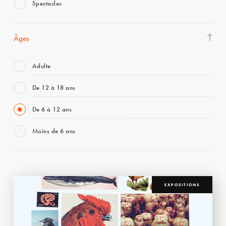
Spectacles
Âges
Adulte
De 12 à 18 ans
De 6 à 12 ans
Moins de 6 ans
EXPOSITIONS