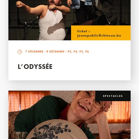
ticket :
jeunepublic@chiroux.be
7 DÉCEMBRE
-
8 DÉCEMBRE
- P3, P4, P5, P6
L’ODYSSÉE
SPECTACLES