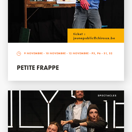
ticket :
jeunepublic@chiroux.be
9 NOVEMBRE
-
10 NOVEMBRE
-
12 NOVEMBRE
- P5, P6 - S1, S2
PETITE FRAPPE
SPECTACLES