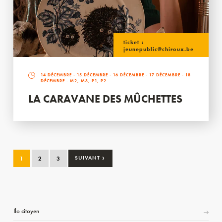
ticket :
jeunepublic@chiroux.be
14 DÉCEMBRE
-
15 DÉCEMBRE
-
16 DÉCEMBRE
-
17 DÉCEMBRE
-
18
DÉCEMBRE
- M2, M3, P1, P2
LA CARAVANE DES MÛCHETTES
›
1
2
3
SUIVANT
Ilo citoyen