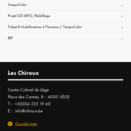
TempoColor
Projet OZ’ARTS /Babillage
TrAjet & Mobilisations à l’horizon / TempoColor
BIP
Les Chiroux
Centre Culturel de Liège
Place des Carmes, 8 - 4000 LIÈGE
T :
+32(0)4 223 19 60
E :
info@chiroux.be
Google map