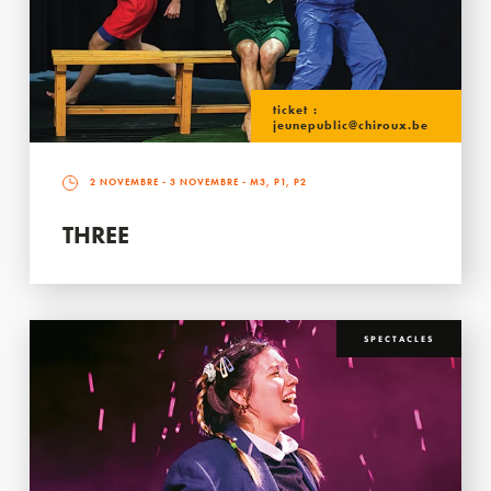
ticket :
jeunepublic@chiroux.be
2 NOVEMBRE
-
3 NOVEMBRE
- M3, P1, P2
THREE
SPECTACLES