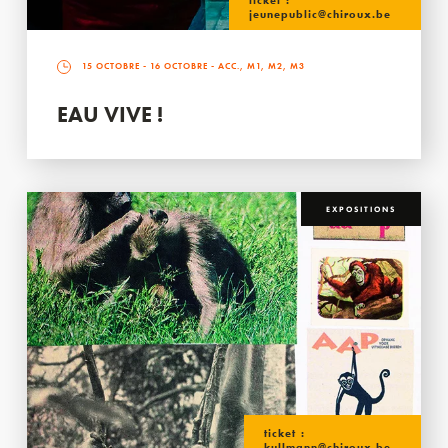
ticket :
jeunepublic@chiroux.be
15 OCTOBRE
-
16 OCTOBRE
- ACC., M1, M2, M3
EAU VIVE !
EXPOSITIONS
ticket :
kullmann@chiroux.be