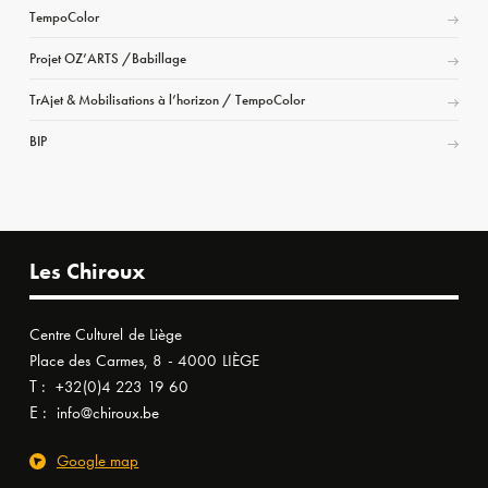
TempoColor
Projet OZ’ARTS /Babillage
TrAjet & Mobilisations à l’horizon / TempoColor
BIP
Les Chiroux
Centre Culturel de Liège
Place des Carmes, 8 - 4000 LIÈGE
T :
+32(0)4 223 19 60
E :
info@chiroux.be
Google map