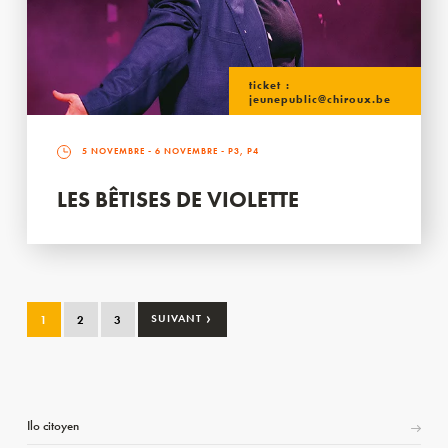
ticket :
jeunepublic@chiroux.be
5 NOVEMBRE
-
6 NOVEMBRE
- P3, P4
LES BÊTISES DE VIOLETTE
›
1
2
3
SUIVANT
Ilo citoyen