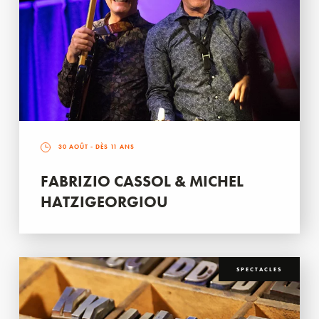
30 AOÛT
- DÈS 11 ANS
FABRIZIO CASSOL & MICHEL
HATZIGEORGIOU
SPECTACLES