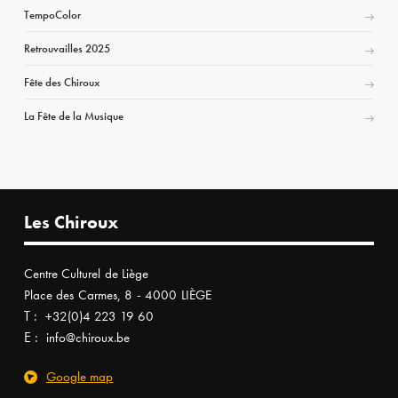
TempoColor
Retrouvailles 2025
Fête des Chiroux
La Fête de la Musique
Les Chiroux
Centre Culturel de Liège
Place des Carmes, 8 - 4000 LIÈGE
T :
+32(0)4 223 19 60
E :
info@chiroux.be
Google map