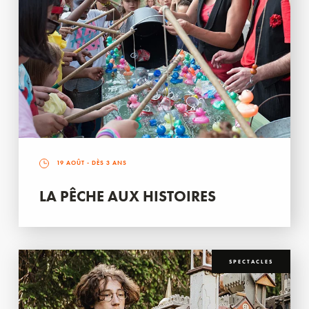
19 AOÛT
- DÈS 3 ANS
LA PÊCHE AUX HISTOIRES
SPECTACLES