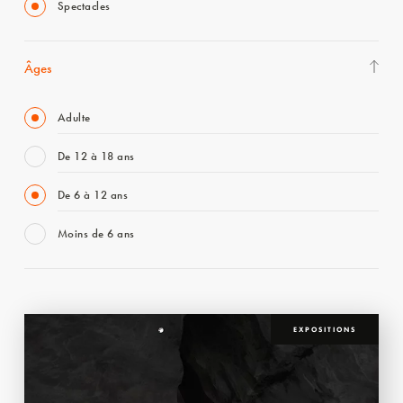
Spectacles
Âges
Adulte
De 12 à 18 ans
De 6 à 12 ans
Moins de 6 ans
EXPOSITIONS