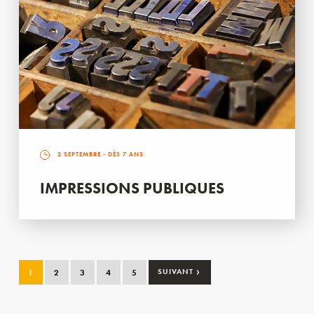
2 SEPTEMBRE
- DÈS 7 ANS
IMPRESSIONS PUBLIQUES
›
1
2
3
4
5
SUIVANT