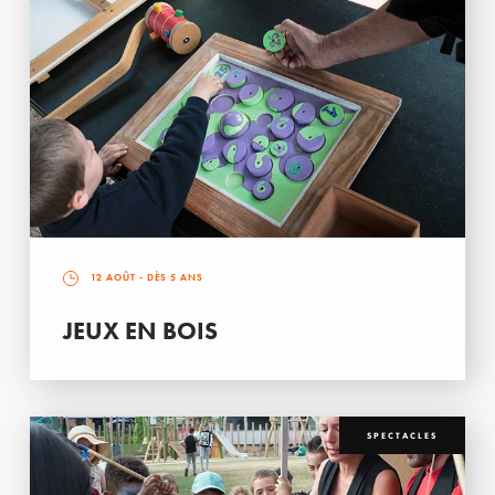
12 AOÛT
- DÈS 5 ANS
JEUX EN BOIS
SPECTACLES