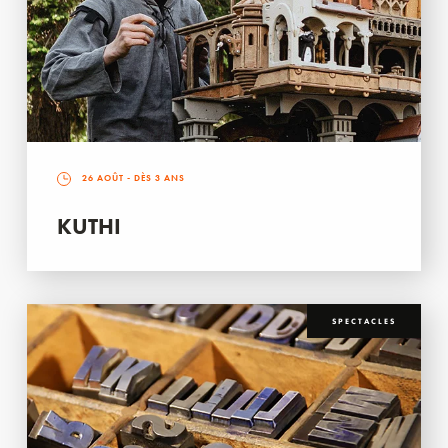
26 AOÛT
- DÈS 3 ANS
KUTHI
SPECTACLES