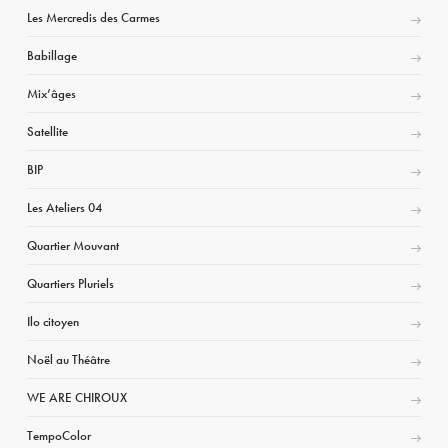
Les Mercredis des Carmes
Babillage
Mix’âges
Satellite
BIP
Les Ateliers 04
Quartier Mouvant
Quartiers Pluriels
Ilo citoyen
Noël au Théâtre
WE ARE CHIROUX
TempoColor