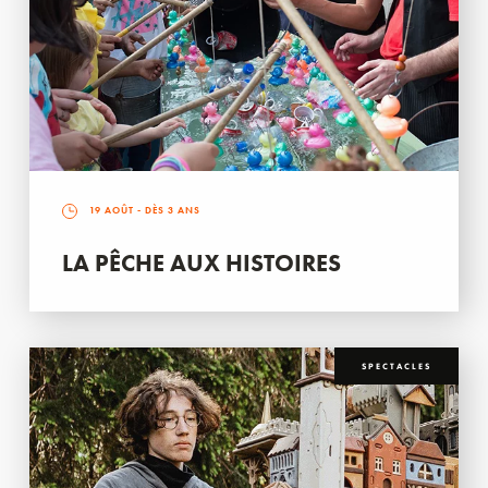
19 AOÛT
- DÈS 3 ANS
LA PÊCHE AUX HISTOIRES
SPECTACLES