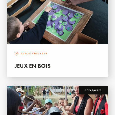
12 AOÛT
- DÈS 5 ANS
JEUX EN BOIS
SPECTACLES