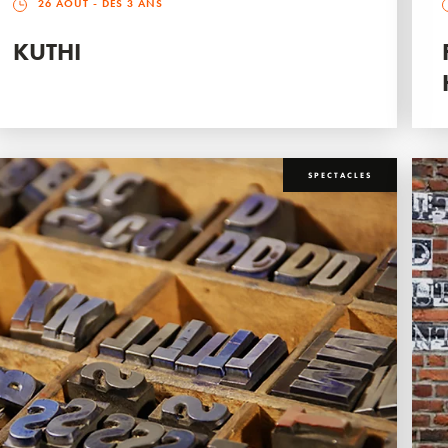
26 AOÛT
- DÈS 3 ANS
KUTHI
SPECTACLES