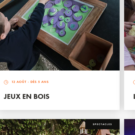
12 AOÛT
- DÈS 5 ANS
JEUX EN BOIS
SPECTACLES