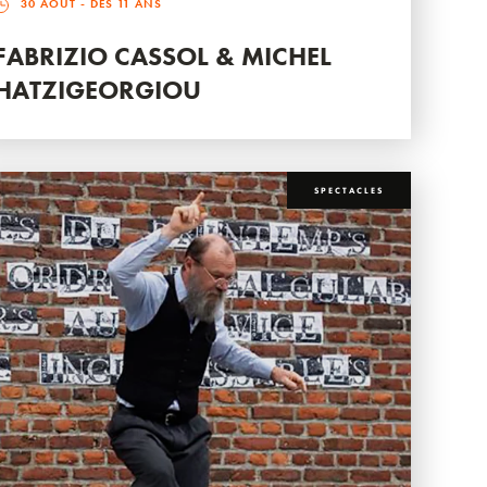
30 AOÛT
- DÈS 11 ANS
FABRIZIO CASSOL & MICHEL
HATZIGEORGIOU
SPECTACLES