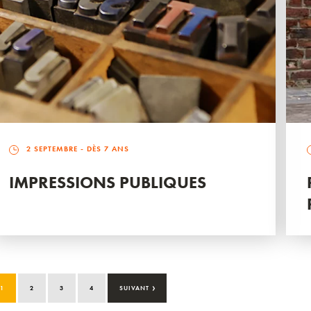
2 SEPTEMBRE
- DÈS 7 ANS
IMPRESSIONS PUBLIQUES
›
1
2
3
4
SUIVANT