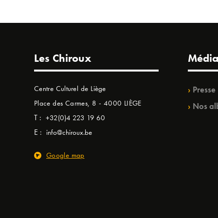
Les Chiroux
Média
Centre Culturel de Liège
Presse
Place des Carmes, 8 - 4000 LIÈGE
Nos al
T :
+32(0)4 223 19 60
E :
info@chiroux.be
Google map