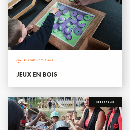
12 AOÛT
- DÈS 5 ANS
JEUX EN BOIS
SPECTACLES