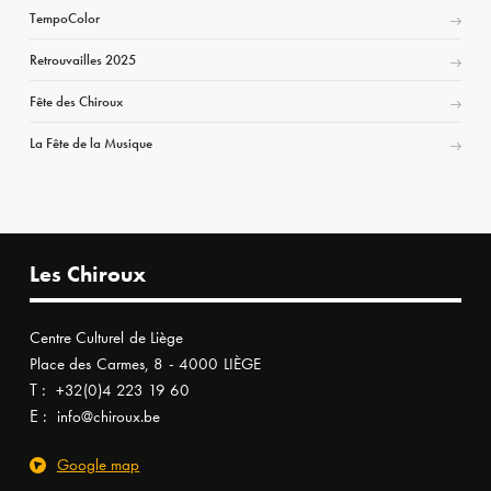
TempoColor
Retrouvailles 2025
Fête des Chiroux
La Fête de la Musique
Les Chiroux
Centre Culturel de Liège
Place des Carmes, 8 - 4000 LIÈGE
T :
+32(0)4 223 19 60
E :
info@chiroux.be
Google map