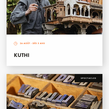
26 AOÛT
- DÈS 3 ANS
KUTHI
SPECTACLES