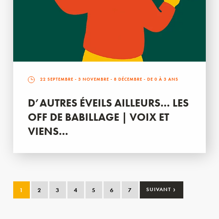
22 SEPTEMBRE
-
3 NOVEMBRE
-
8 DÉCEMBRE
- DE 0 À 3 ANS
D’AUTRES ÉVEILS AILLEURS… LES
OFF DE BABILLAGE | VOIX ET
VIENS…
›
1
2
3
4
5
6
7
SUIVANT