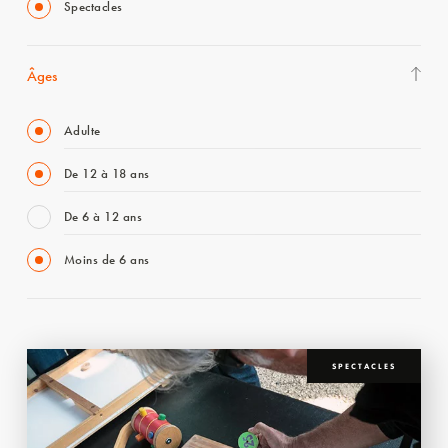
Spectacles
Âges
Adulte
De 12 à 18 ans
De 6 à 12 ans
Moins de 6 ans
SPECTACLES