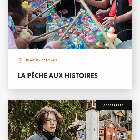
19 AOÛT
- DÈS 3 ANS
LA PÊCHE AUX HISTOIRES
SPECTACLES