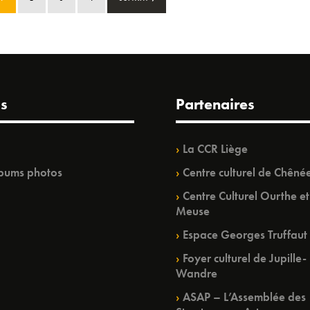
s
Partenaires
La CCR Liège
bums photos
Centre culturel de Chêné
Centre Culturel Ourthe et
Meuse
Espace Georges Truffaut
Foyer culturel de Jupille-
Wandre
ASAP – L’Assemblée des