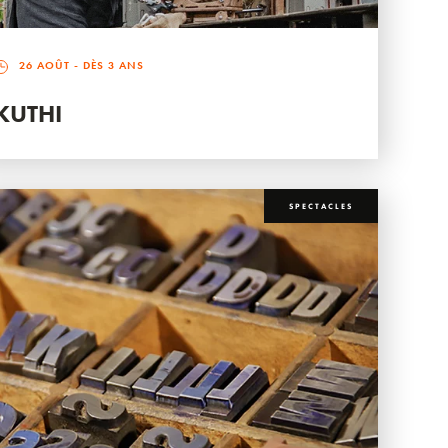
26 AOÛT
- DÈS 3 ANS
KUTHI
SPECTACLES