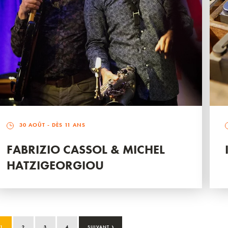
30 AOÛT
- DÈS 11 ANS
FABRIZIO CASSOL & MICHEL
HATZIGEORGIOU
›
1
2
3
4
SUIVANT