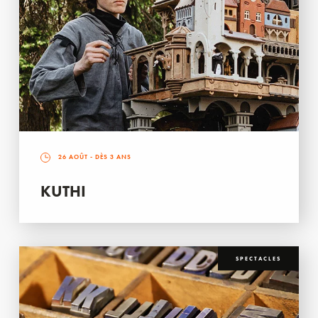
26 AOÛT
- DÈS 3 ANS
KUTHI
SPECTACLES