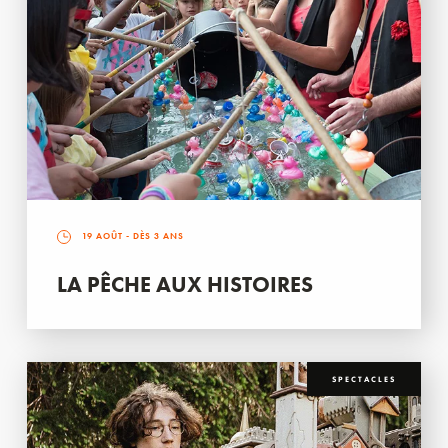
19 AOÛT
- DÈS 3 ANS
LA PÊCHE AUX HISTOIRES
SPECTACLES