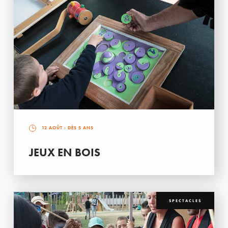
12 AOÛT
- DÈS 5 ANS
JEUX EN BOIS
SPECTACLES