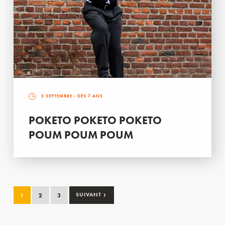
2 SEPTEMBRE
- DÈS 7 ANS
POKETO POKETO POKETO
POUM POUM POUM
›
1
2
3
SUIVANT