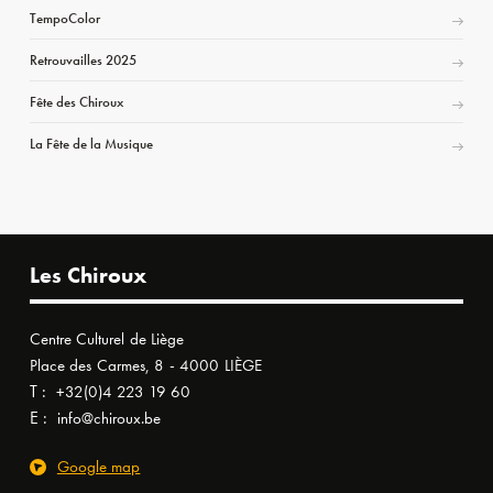
TempoColor
Retrouvailles 2025
Fête des Chiroux
La Fête de la Musique
Les Chiroux
Centre Culturel de Liège
Place des Carmes, 8 - 4000 LIÈGE
T :
+32(0)4 223 19 60
E :
info@chiroux.be
Google map