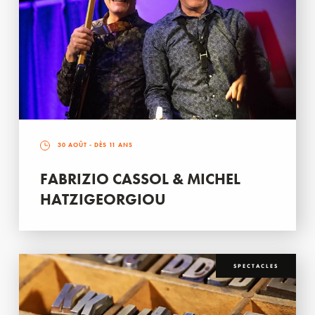
30 AOÛT
- DÈS 11 ANS
FABRIZIO CASSOL & MICHEL
HATZIGEORGIOU
SPECTACLES