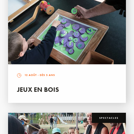
12 AOÛT
- DÈS 5 ANS
JEUX EN BOIS
SPECTACLES