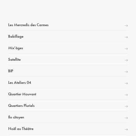
Les Mercredis des Carmes
Babillage
Mix’âges
Satellite
BIP
Les Ateliers 04
Quartier Mouvant
Quartiers Pluriels
Ilo citoyen
Noël au Théâtre