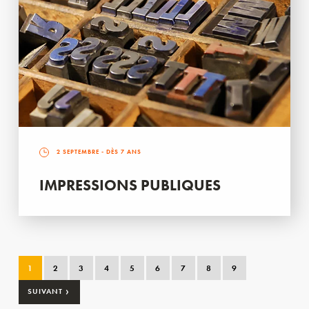
2 SEPTEMBRE
- DÈS 7 ANS
IMPRESSIONS PUBLIQUES
1
2
3
4
5
6
7
8
9
›
SUIVANT