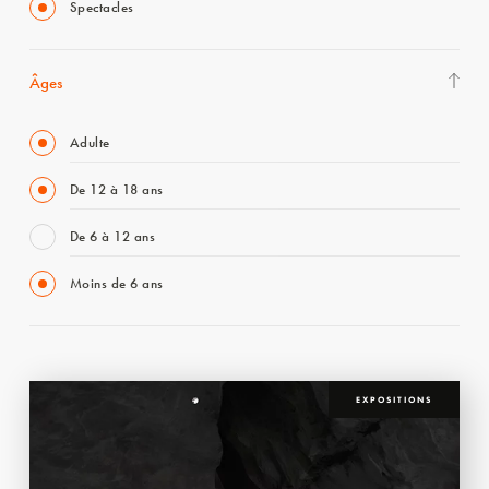
Spectacles
Âges
Adulte
De 12 à 18 ans
De 6 à 12 ans
Moins de 6 ans
EXPOSITIONS