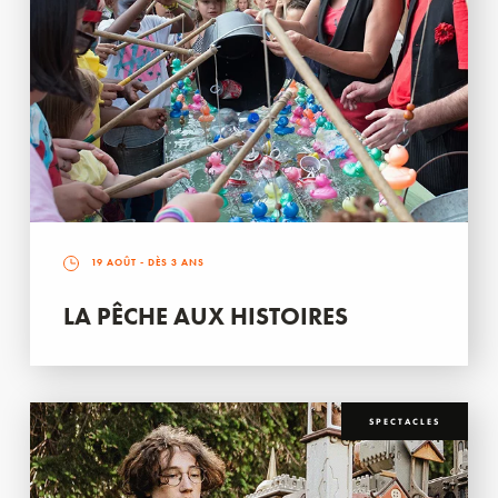
19 AOÛT
- DÈS 3 ANS
LA PÊCHE AUX HISTOIRES
SPECTACLES