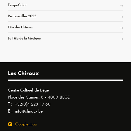
TempoColor
Retrouvailles 2025
Fête des Chiroux
La Fête de la Musique
Les Chiroux
Centre Culturel de Liège
Place des Carmes, 8 - 4000 LIÈGE
T :
+32(0)4 223 19 60
E :
info@chiroux.be
Google map