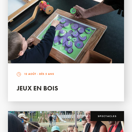
12 AOÛT
- DÈS 5 ANS
JEUX EN BOIS
SPECTACLES