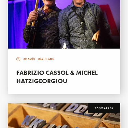
30 AOÛT
- DÈS 11 ANS
FABRIZIO CASSOL & MICHEL
HATZIGEORGIOU
SPECTACLES