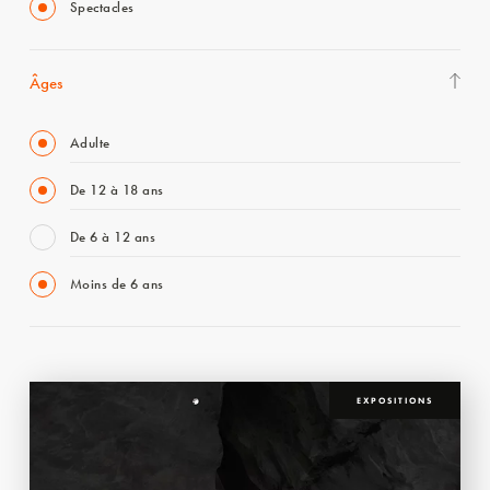
Spectacles
Âges
Adulte
De 12 à 18 ans
De 6 à 12 ans
Moins de 6 ans
EXPOSITIONS