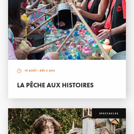
19 AOÛT
- DÈS 3 ANS
LA PÊCHE AUX HISTOIRES
SPECTACLES