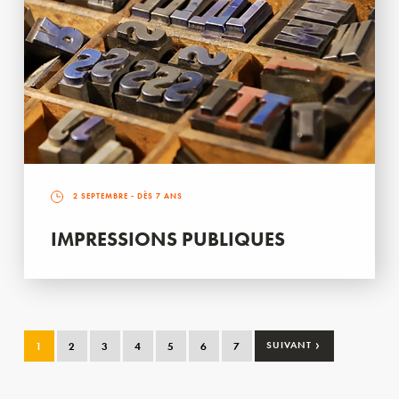
2 SEPTEMBRE
- DÈS 7 ANS
IMPRESSIONS PUBLIQUES
›
1
2
3
4
5
6
7
SUIVANT