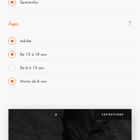
Spectacles
Âges
Adulte
De 12 à 18 ans
De 6 à 12 ans
Moins de 6 ans
EXPOSITIONS