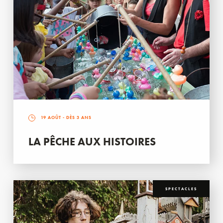
19 AOÛT
- DÈS 3 ANS
LA PÊCHE AUX HISTOIRES
SPECTACLES