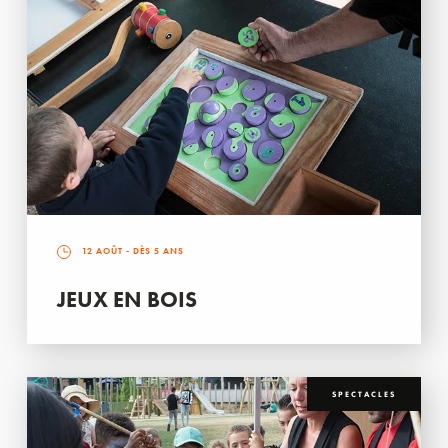
12 AOÛT
- DÈS 5 ANS
JEUX EN BOIS
SPECTACLES