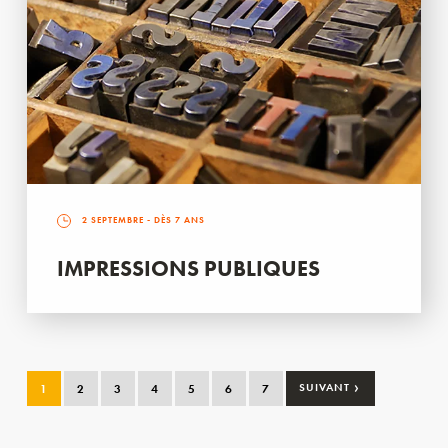
2 SEPTEMBRE
- DÈS 7 ANS
IMPRESSIONS PUBLIQUES
›
1
2
3
4
5
6
7
SUIVANT