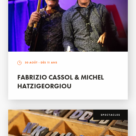
30 AOÛT
- DÈS 11 ANS
FABRIZIO CASSOL & MICHEL
HATZIGEORGIOU
SPECTACLES