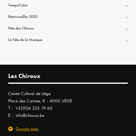
TempoColor
Retrouvailles 2025
Fête des Chiroux
La Fête de la Musique
Les Chiroux
Centre Culturel de Liège
Place des Carmes, 8 - 4000 LIÈGE
T :
+32(0)4 223 19 60
E :
info@chiroux.be
Google map