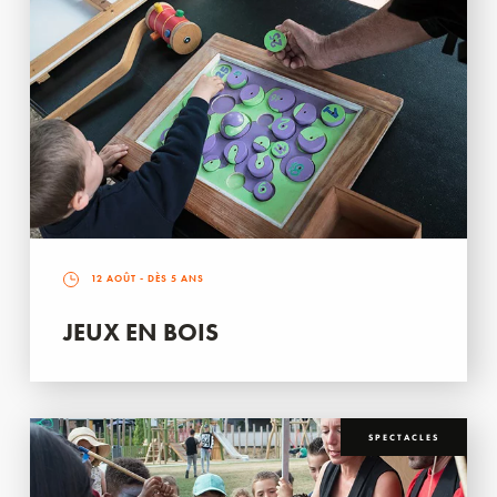
12 AOÛT
- DÈS 5 ANS
JEUX EN BOIS
SPECTACLES