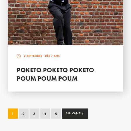
2 SEPTEMBRE
- DÈS 7 ANS
POKETO POKETO POKETO
POUM POUM POUM
›
1
2
3
4
5
SUIVANT