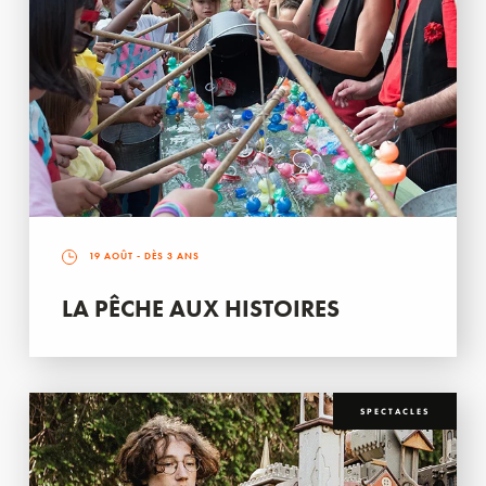
19 AOÛT
- DÈS 3 ANS
LA PÊCHE AUX HISTOIRES
SPECTACLES