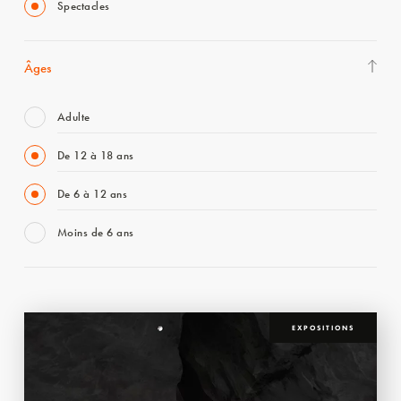
Spectacles
Âges
Adulte
De 12 à 18 ans
De 6 à 12 ans
Moins de 6 ans
EXPOSITIONS