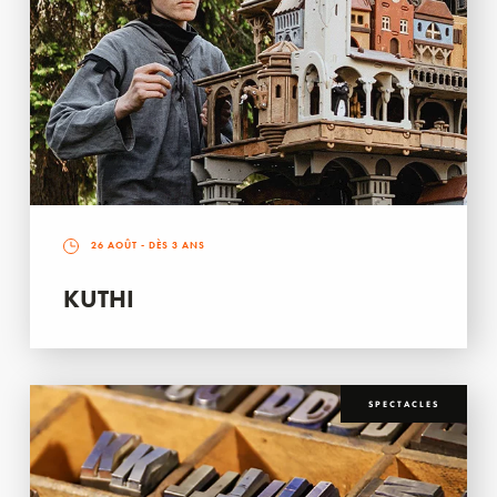
26 AOÛT
- DÈS 3 ANS
KUTHI
SPECTACLES