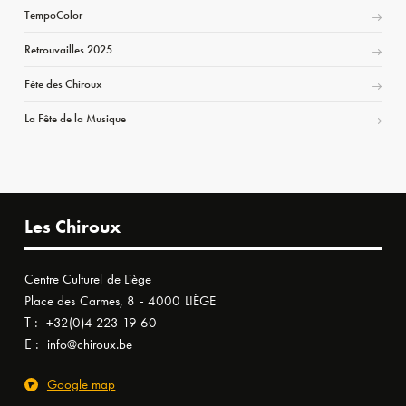
TempoColor
Retrouvailles 2025
Fête des Chiroux
La Fête de la Musique
Les Chiroux
Centre Culturel de Liège
Place des Carmes, 8 - 4000 LIÈGE
T :
+32(0)4 223 19 60
E :
info@chiroux.be
Google map