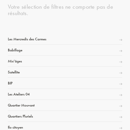
Votre sélection de filtres ne comporte pas de
résultats.
Les Mercredis des Carmes
Babillage
Mix’âges
Satellite
BIP
Les Ateliers 04
Quartier Mouvant
Quartiers Pluriels
Ilo citoyen