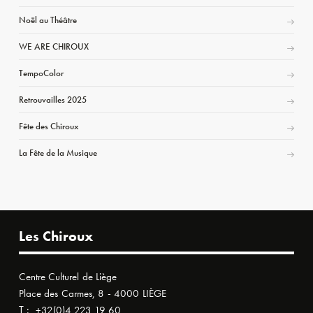
Noël au Théâtre
WE ARE CHIROUX
TempoColor
Retrouvailles 2025
Fête des Chiroux
La Fête de la Musique
Les Chiroux
Centre Culturel de Liège
Place des Carmes, 8 - 4000 LIÈGE
T :
+32(0)4 223 19 60