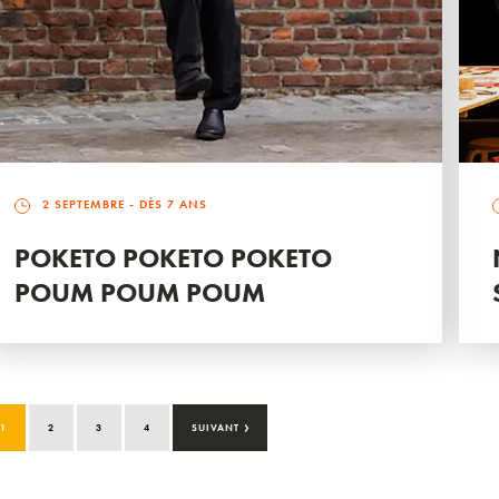
2 SEPTEMBRE
- DÈS 7 ANS
POKETO POKETO POKETO
POUM POUM POUM
›
1
2
3
4
SUIVANT