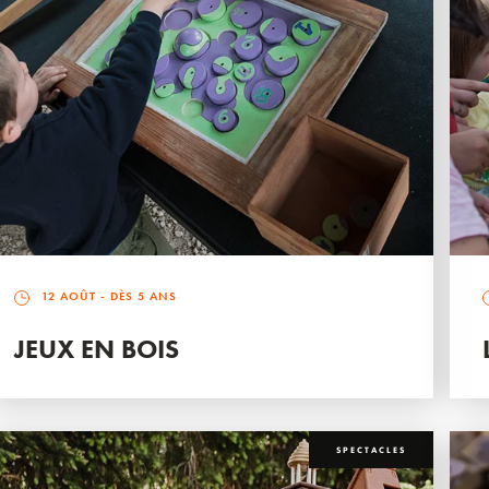
12 AOÛT
- DÈS 5 ANS
JEUX EN BOIS
SPECTACLES