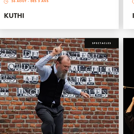
26 AOÛT
- DÈS 3 ANS
KUTHI
SPECTACLES