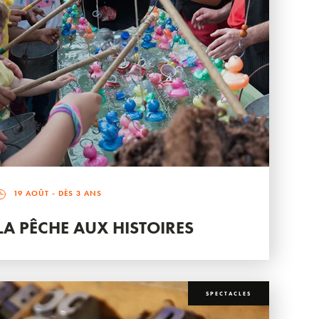
19 AOÛT
- DÈS 3 ANS
LA PÊCHE AUX HISTOIRES
SPECTACLES