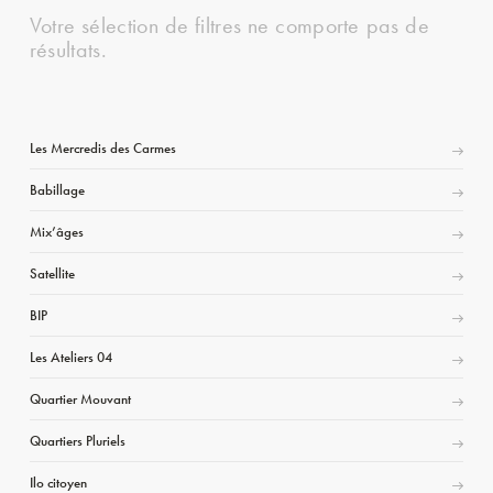
Votre sélection de filtres ne comporte pas de
résultats.
Les Mercredis des Carmes
Babillage
Mix’âges
Satellite
BIP
Les Ateliers 04
Quartier Mouvant
Quartiers Pluriels
Ilo citoyen