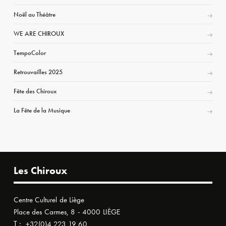
Noël au Théâtre
WE ARE CHIROUX
TempoColor
Retrouvailles 2025
Fête des Chiroux
La Fête de la Musique
Les Chiroux
Centre Culturel de Liège
Place des Carmes, 8 - 4000 LIÈGE
T :
+32(0)4 223 19 60