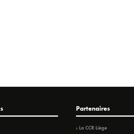
s
Partenaires
La CCR Liège