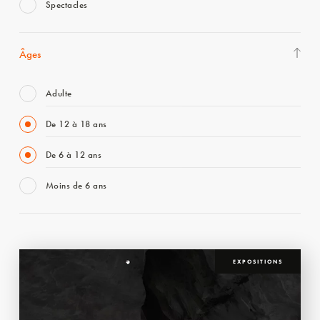
Spectacles
Âges
Adulte
De 12 à 18 ans
De 6 à 12 ans
Moins de 6 ans
EXPOSITIONS