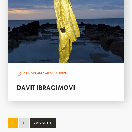
19 NOVEMBRE AU 31 JANVIER
DAVIT IBRAGIMOVI
›
1
2
SUIVANT