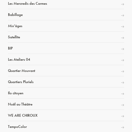
Les Mercredis des Carmes
Babillage
Mix’âges
Satellite
BIP
Les Ateliers 04
Quartier Mouvant
Quartiers Pluriels
Ilo citoyen
Noël au Théâtre
WE ARE CHIROUX
TempoColor