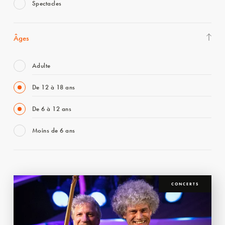
Spectacles
Âges
Adulte
De 12 à 18 ans
De 6 à 12 ans
Moins de 6 ans
CONCERTS