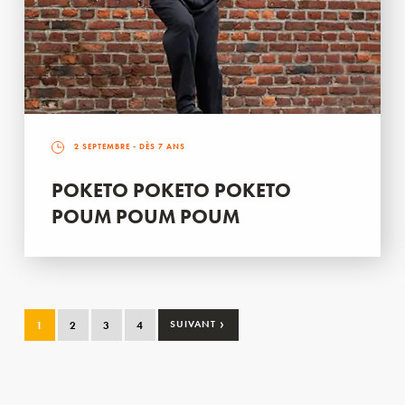
2 SEPTEMBRE
- DÈS 7 ANS
POKETO POKETO POKETO
POUM POUM POUM
›
1
2
3
4
SUIVANT