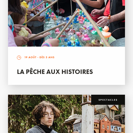
19 AOÛT
- DÈS 3 ANS
LA PÊCHE AUX HISTOIRES
SPECTACLES