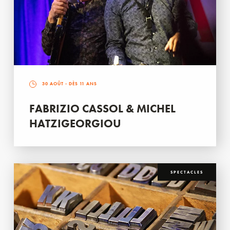
30 AOÛT
- DÈS 11 ANS
FABRIZIO CASSOL & MICHEL
HATZIGEORGIOU
SPECTACLES