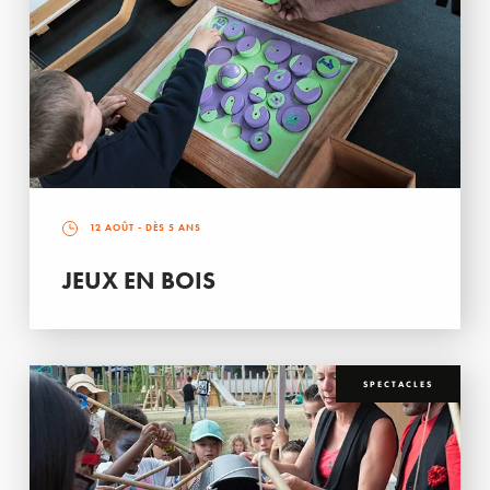
12 AOÛT
- DÈS 5 ANS
JEUX EN BOIS
SPECTACLES