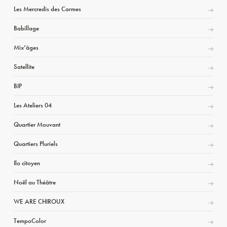
Les Mercredis des Carmes
Babillage
Mix’âges
Satellite
BIP
Les Ateliers 04
Quartier Mouvant
Quartiers Pluriels
Ilo citoyen
Noël au Théâtre
WE ARE CHIROUX
TempoColor