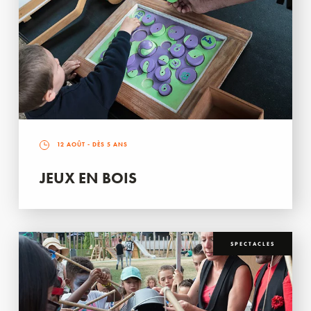
12 AOÛT
- DÈS 5 ANS
JEUX EN BOIS
SPECTACLES