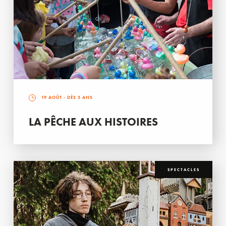
19 AOÛT
- DÈS 3 ANS
LA PÊCHE AUX HISTOIRES
SPECTACLES