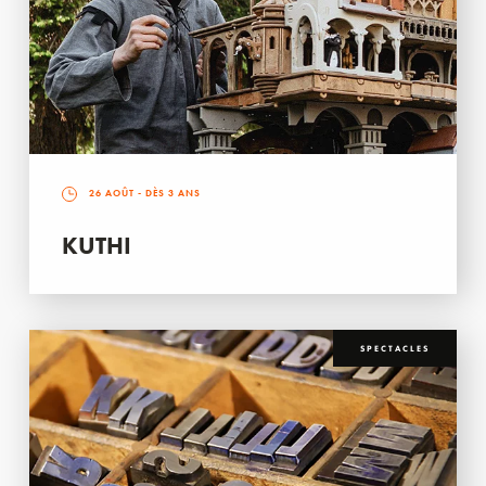
26 AOÛT
- DÈS 3 ANS
KUTHI
SPECTACLES