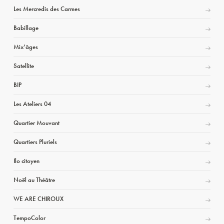
Les Mercredis des Carmes
Babillage
Mix’âges
Satellite
BIP
Les Ateliers 04
Quartier Mouvant
Quartiers Pluriels
Ilo citoyen
Noël au Théâtre
WE ARE CHIROUX
TempoColor