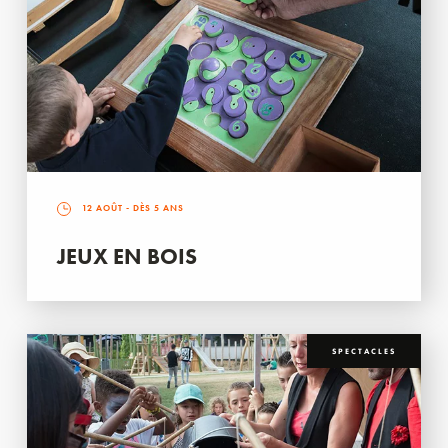
12 AOÛT
- DÈS 5 ANS
JEUX EN BOIS
SPECTACLES