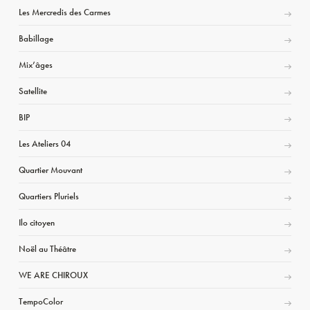
Les Mercredis des Carmes
Babillage
Mix’âges
Satellite
BIP
Les Ateliers 04
Quartier Mouvant
Quartiers Pluriels
Ilo citoyen
Noël au Théâtre
WE ARE CHIROUX
TempoColor