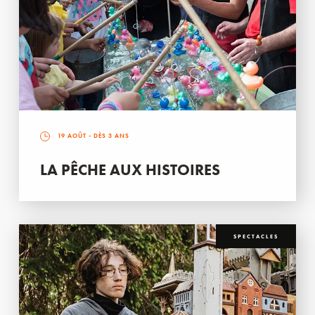
19 AOÛT
- DÈS 3 ANS
LA PÊCHE AUX HISTOIRES
SPECTACLES