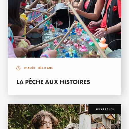
19 AOÛT
- DÈS 3 ANS
LA PÊCHE AUX HISTOIRES
SPECTACLES