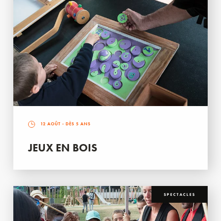
12 AOÛT
- DÈS 5 ANS
JEUX EN BOIS
SPECTACLES