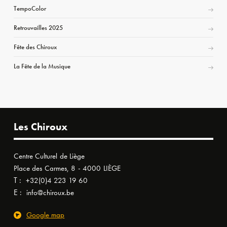
TempoColor
Retrouvailles 2025
Fête des Chiroux
La Fête de la Musique
Les Chiroux
Centre Culturel de Liège
Place des Carmes, 8 - 4000 LIÈGE
T :
+32(0)4 223 19 60
E :
info@chiroux.be
Google map