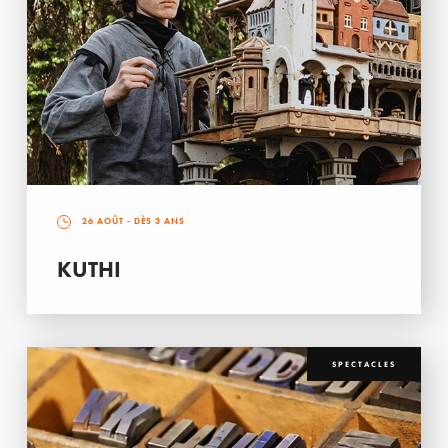
26 AOÛT
- DÈS 3 ANS
KUTHI
SPECTACLES