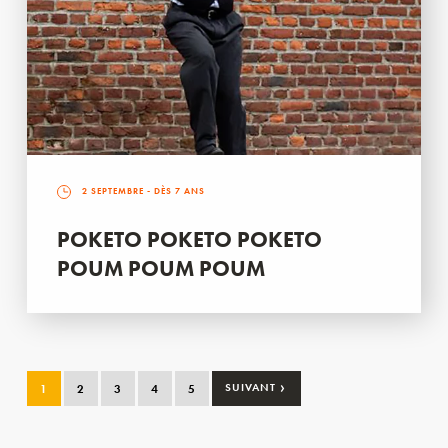
2 SEPTEMBRE
- DÈS 7 ANS
POKETO POKETO POKETO
POUM POUM POUM
›
1
2
3
4
5
SUIVANT