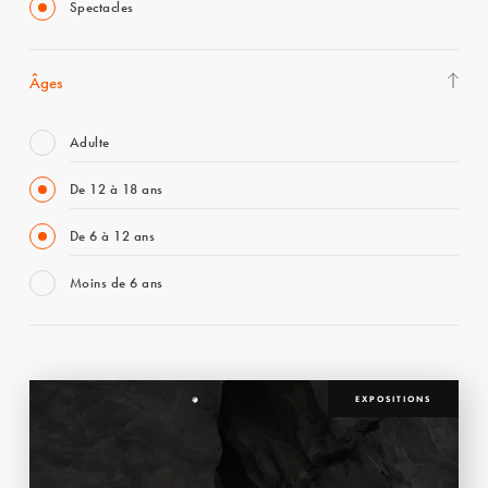
Spectacles
Âges
Adulte
De 12 à 18 ans
De 6 à 12 ans
Moins de 6 ans
EXPOSITIONS