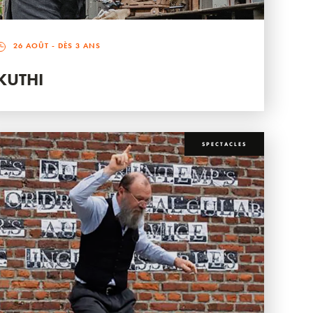
26 AOÛT
- DÈS 3 ANS
KUTHI
SPECTACLES