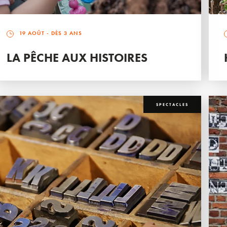
19 AOÛT
- DÈS 3 ANS
LA PÊCHE AUX HISTOIRES
SPECTACLES