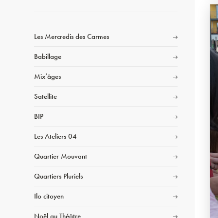
Les Mercredis des Carmes
Babillage
Mix’âges
Satellite
BIP
Les Ateliers 04
Quartier Mouvant
Quartiers Pluriels
Ilo citoyen
Noël au Théâtre