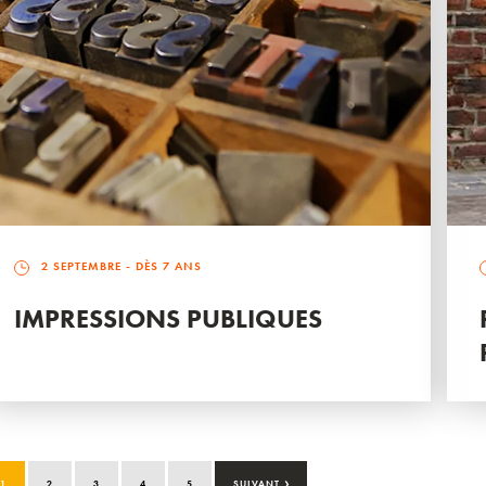
2 SEPTEMBRE
- DÈS 7 ANS
IMPRESSIONS PUBLIQUES
›
1
2
3
4
5
SUIVANT