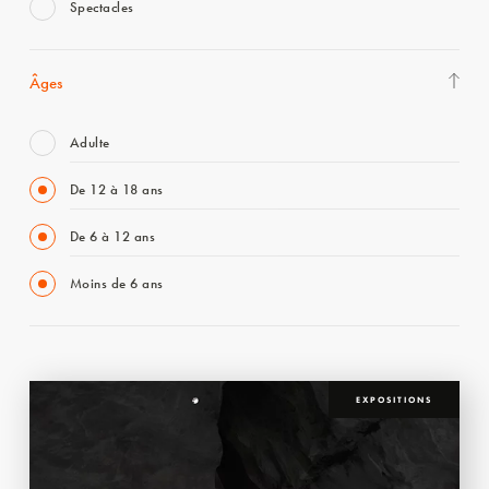
Spectacles
Âges
Adulte
De 12 à 18 ans
De 6 à 12 ans
Moins de 6 ans
EXPOSITIONS