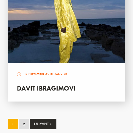
19 NOVEMBRE AU 31 JANVIER
DAVIT IBRAGIMOVI
›
1
2
SUIVANT