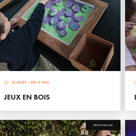
12 AOÛT
- DÈS 5 ANS
JEUX EN BOIS
SPECTACLES