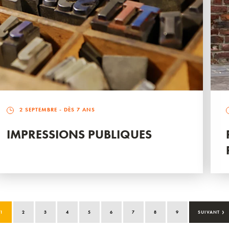
2 SEPTEMBRE
- DÈS 7 ANS
IMPRESSIONS PUBLIQUES
›
1
2
3
4
5
6
7
8
9
SUIVANT