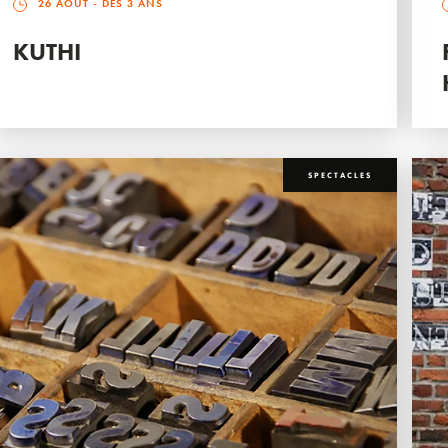
26 AOÛT
- DÈS 3 ANS
KUTHI
SPECTACLES