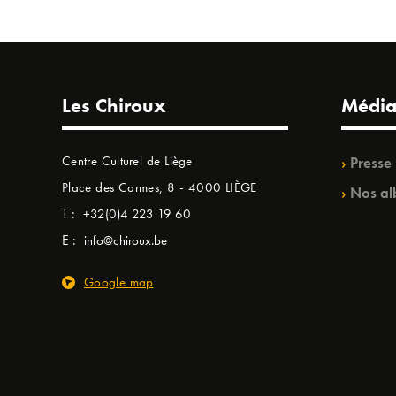
Les Chiroux
Média
Centre Culturel de Liège
Presse
Place des Carmes, 8 - 4000 LIÈGE
Nos al
T :
+32(0)4 223 19 60
E :
info@chiroux.be
Google map