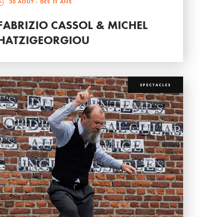
30 AOÛT
- DÈS 11 ANS
FABRIZIO CASSOL & MICHEL
HATZIGEORGIOU
SPECTACLES