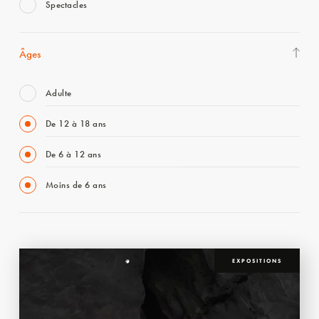
Spectacles
Âges
Adulte
De 12 à 18 ans
De 6 à 12 ans
Moins de 6 ans
EXPOSITIONS