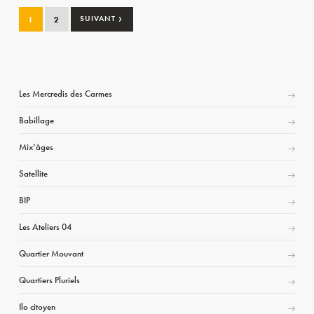
›
1
2
SUIVANT
Les Mercredis des Carmes
Babillage
Mix’âges
Satellite
BIP
Les Ateliers 04
Quartier Mouvant
Quartiers Pluriels
Ilo citoyen