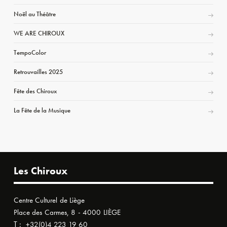
Noël au Théâtre
WE ARE CHIROUX
TempoColor
Retrouvailles 2025
Fête des Chiroux
La Fête de la Musique
Les Chiroux
Centre Culturel de Liège
Place des Carmes, 8 - 4000 LIÈGE
T :
+32(0)4 223 19 60