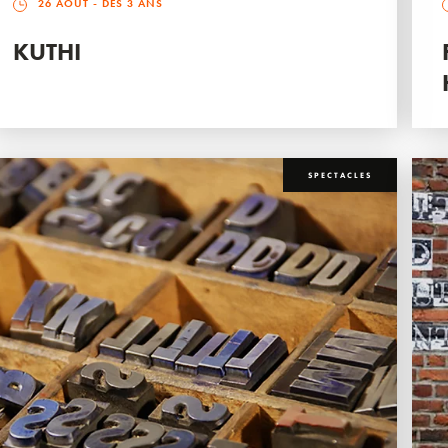
26 AOÛT
- DÈS 3 ANS
KUTHI
SPECTACLES