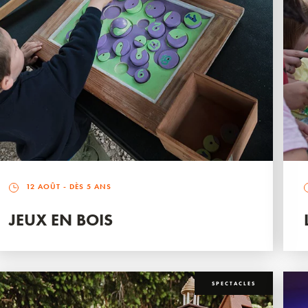
12 AOÛT
- DÈS 5 ANS
JEUX EN BOIS
SPECTACLES