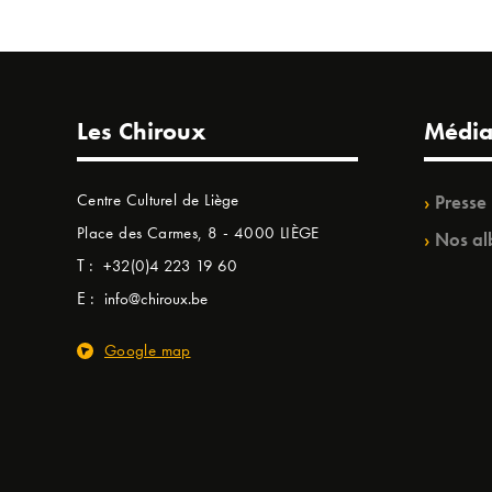
Les Chiroux
Média
Centre Culturel de Liège
Presse
Place des Carmes, 8 - 4000 LIÈGE
Nos al
T :
+32(0)4 223 19 60
E :
info@chiroux.be
Google map