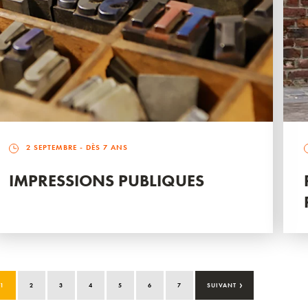
2 SEPTEMBRE
- DÈS 7 ANS
IMPRESSIONS PUBLIQUES
›
1
2
3
4
5
6
7
SUIVANT