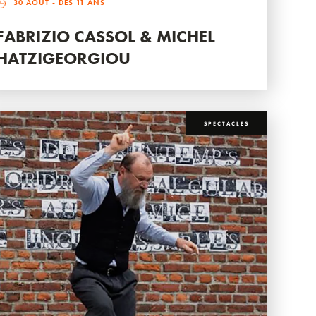
30 AOÛT
- DÈS 11 ANS
FABRIZIO CASSOL & MICHEL
HATZIGEORGIOU
SPECTACLES