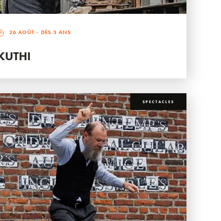
26 AOÛT
- DÈS 3 ANS
KUTHI
SPECTACLES