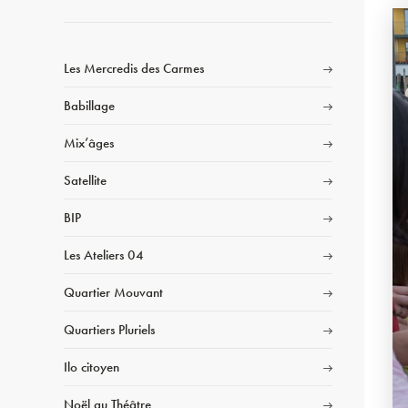
Les Mercredis des Carmes
Babillage
Mix’âges
Satellite
BIP
Les Ateliers 04
Quartier Mouvant
Quartiers Pluriels
Ilo citoyen
Noël au Théâtre