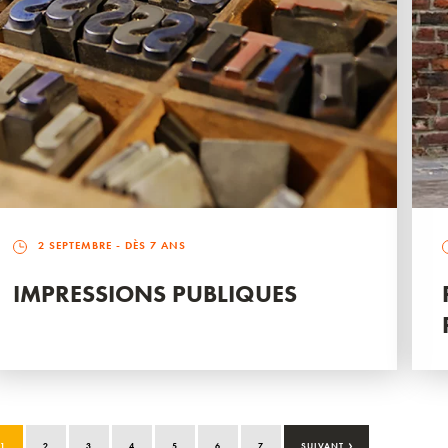
2 SEPTEMBRE
- DÈS 7 ANS
IMPRESSIONS PUBLIQUES
›
1
2
3
4
5
6
7
SUIVANT