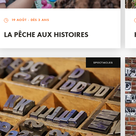
19 AOÛT
- DÈS 3 ANS
LA PÊCHE AUX HISTOIRES
SPECTACLES