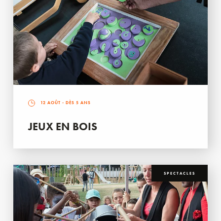
12 AOÛT
- DÈS 5 ANS
JEUX EN BOIS
SPECTACLES