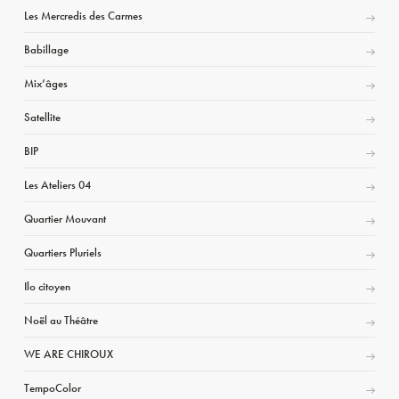
Les Mercredis des Carmes
Babillage
Mix’âges
Satellite
BIP
Les Ateliers 04
Quartier Mouvant
Quartiers Pluriels
Ilo citoyen
Noël au Théâtre
WE ARE CHIROUX
TempoColor