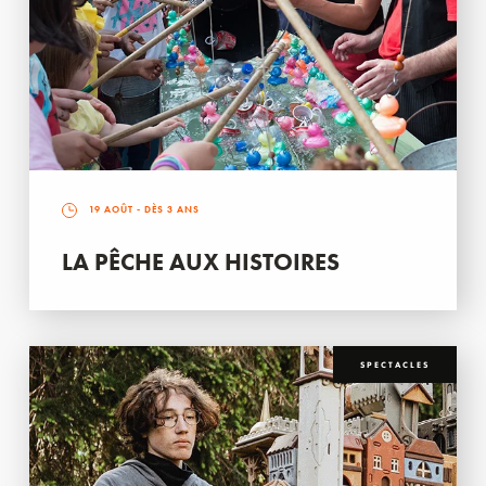
19 AOÛT
- DÈS 3 ANS
LA PÊCHE AUX HISTOIRES
SPECTACLES