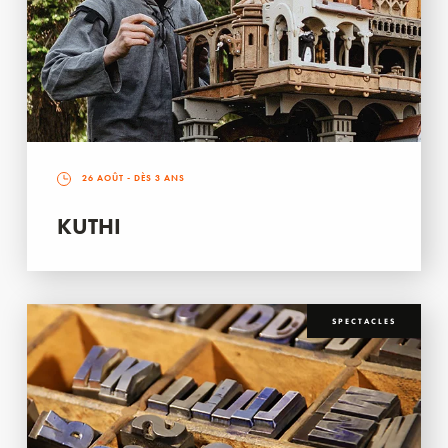
26 AOÛT
- DÈS 3 ANS
KUTHI
SPECTACLES