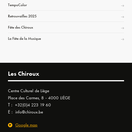
TempoColor
Retrouvailles 2025
Fête des Chiroux
La Fête de la Musique
Les Chiroux
Centre Culturel de Liège
Place des Carmes, 8 - 4000 LIÈGE
T :
+32(0)4 223 19 60
E :
info@chiroux.be
Google map