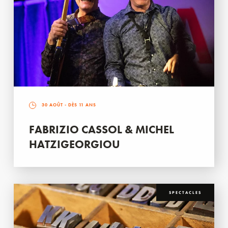
30 AOÛT
- DÈS 11 ANS
FABRIZIO CASSOL & MICHEL
HATZIGEORGIOU
SPECTACLES