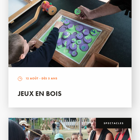
12 AOÛT
- DÈS 5 ANS
JEUX EN BOIS
SPECTACLES