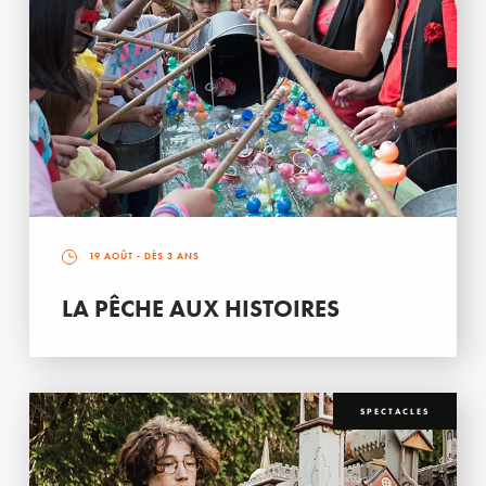
19 AOÛT
- DÈS 3 ANS
LA PÊCHE AUX HISTOIRES
SPECTACLES