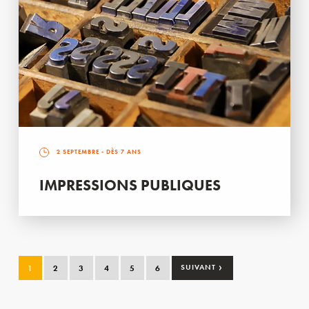
2 SEPTEMBRE
- DÈS 7 ANS
IMPRESSIONS PUBLIQUES
›
1
2
3
4
5
6
SUIVANT