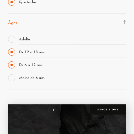
Spectacles
Âges
Adulte
De 12 à 18 ans
De 6 à 12 ans
Moins de 6 ans
EXPOSITIONS