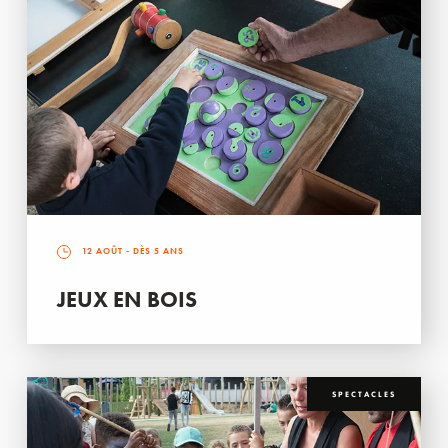
12 AOÛT
- DÈS 5 ANS
JEUX EN BOIS
SPECTACLES