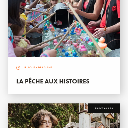
19 AOÛT
- DÈS 3 ANS
LA PÊCHE AUX HISTOIRES
SPECTACLES