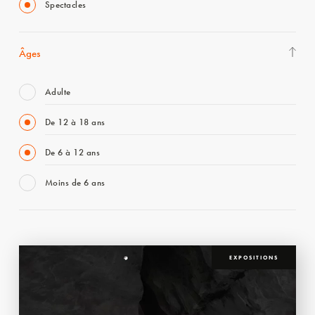
Spectacles
Âges
Adulte
De 12 à 18 ans
De 6 à 12 ans
Moins de 6 ans
EXPOSITIONS