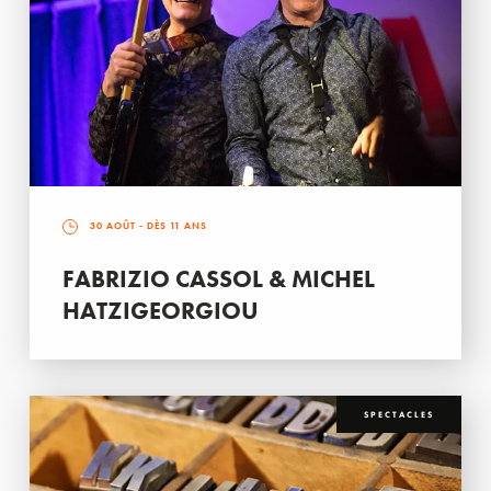
30 AOÛT
- DÈS 11 ANS
FABRIZIO CASSOL & MICHEL
HATZIGEORGIOU
SPECTACLES