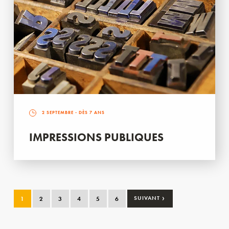
2 SEPTEMBRE
- DÈS 7 ANS
IMPRESSIONS PUBLIQUES
›
1
2
3
4
5
6
SUIVANT