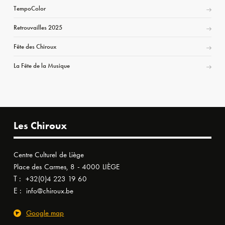
TempoColor
Retrouvailles 2025
Fête des Chiroux
La Fête de la Musique
Les Chiroux
Centre Culturel de Liège
Place des Carmes, 8 - 4000 LIÈGE
T :
+32(0)4 223 19 60
E :
info@chiroux.be
Google map